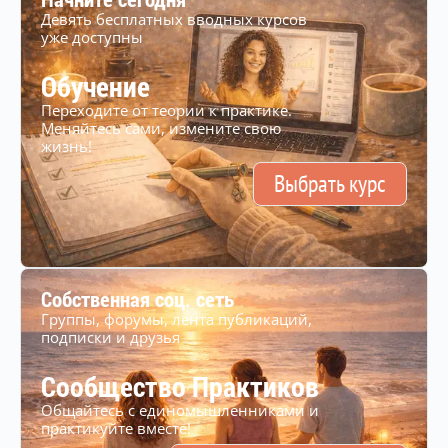
Девять бесплатных вводных курсов
уже доступны
Обучение
Переходите от теории к практике.
Меняйтесь сами, измените свою
жизнь!
Выбрать курс
Собственная соц. сеть
Группы, форумы, лента публикаций,
подписки и друзья
Сообщество Практиков
Общайтесь с единомышленниками и
практикуйте вместе!