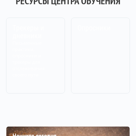
РЕСУРСЫ ЦЕНТРА ОБУЧЕНИЯ
Трекеры и
Опросники
дневники
Письменные
практики,
опросники и
трекеры для
отслеживания
своего пути
Начните сегодня