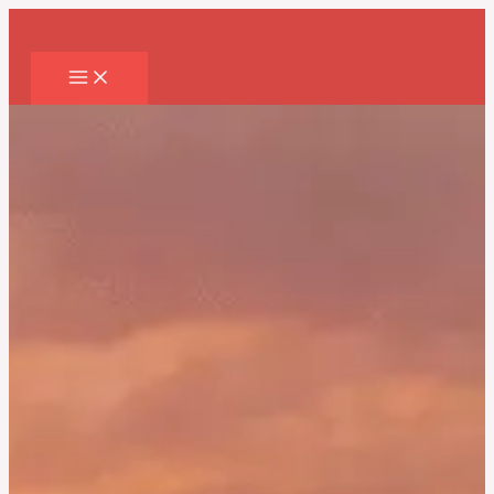
Перейти
к
содержимому