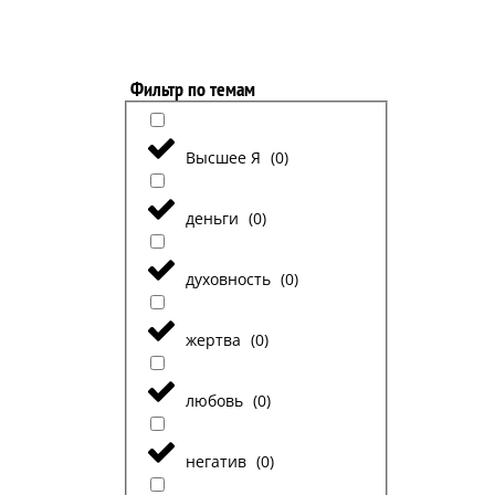
Фильтр по темам
Высшее Я
(
0
)
деньги
(
0
)
духовность
(
0
)
жертва
(
0
)
любовь
(
0
)
негатив
(
0
)