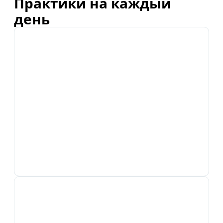
Практики на каждый
день
4 практики для утреннего ритуала
Чемоданчик духовных инструментов.
Практики на любой случай