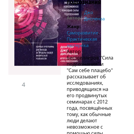
подсознания
Джо
Автор:
Диспенза
Жанр:
,
Саморазвитие
Практическая
эзотерика
Автор
бестселлеров "Сила
подсознания" и
"Сам себе плацебо"
рассказывает об
исследованиях,
4
приводящихся на
его продвинутых
семинарах с 2012
года, посвящённых
тому, как обычные
люди делают
невозможное с
помощью силы