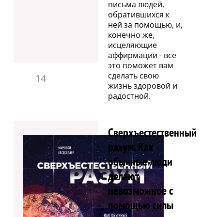
письма людей,
обратившихся к
ней за помощью, и,
конечно же,
исцеляющие
аффирмации - все
это поможет вам
сделать свою
14
жизнь здоровой и
радостной.
Сверхъестественный
разум. Как
обычные люди
делают
невозможное с
помощью силы