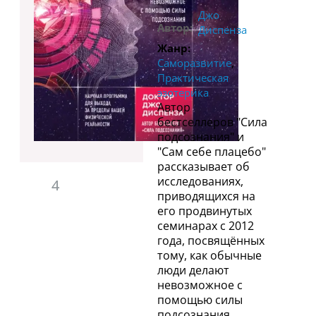
Джо
Автор:
Диспенза
Жанр:
,
Саморазвитие
Практическая
эзотерика
Автор
бестселлеров "Сила
подсознания" и
"Сам себе плацебо"
рассказывает об
исследованиях,
4
приводящихся на
его продвинутых
семинарах с 2012
года, посвящённых
тому, как обычные
люди делают
невозможное с
помощью силы
подсознания,