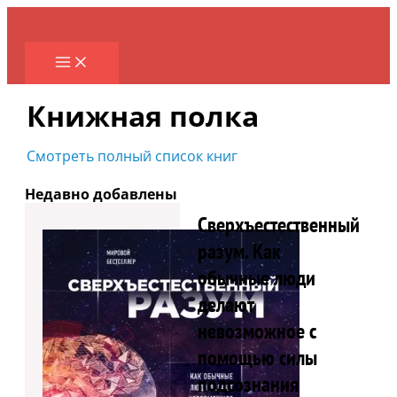
Перейти
к
содержимому
Книжная полка
Смотреть полный список книг
Недавно добавлены
Сверхъестественный
разум. Как
обычные люди
делают
невозможное с
помощью силы
подсознания