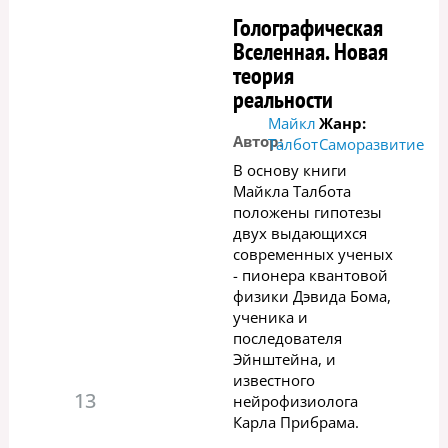
Голографическая
Вселенная. Новая
теория
реальности
Майкл
Жанр:
Автор:
Талбот
Саморазвитие
В основу книги
Майкла Талбота
положены гипотезы
двух выдающихся
современных ученых
- пионера квантовой
физики Дэвида Бома,
ученика и
последователя
Эйнштейна, и
известного
13
нейрофизиолога
Карла Прибрама.