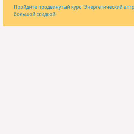
Пройдите продвинутый курс “Энергетический апгре
большой скидкой!