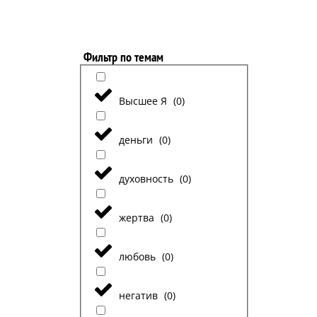
Фильтр по темам
Высшее Я
(
0
)
деньги
(
0
)
духовность
(
0
)
жертва
(
0
)
любовь
(
0
)
негатив
(
0
)