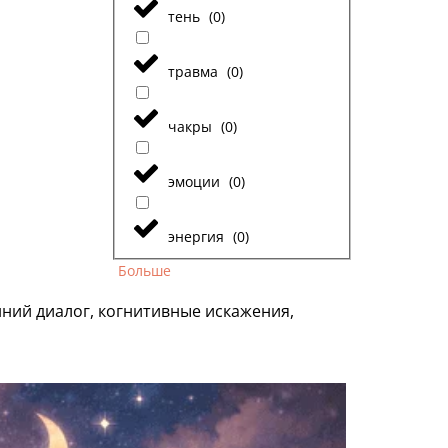
тень
(
0
)
травма
(
0
)
чакры
(
0
)
эмоции
(
0
)
энергия
(
0
)
Больше
нний диалог, когнитивные искажения,