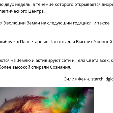
о двух недель, в течение которого открывается вихрь
лактического Центра.
я Эволюции Земли на следующий год/цикл, и также
алибрует» Планетарные Частоты для Высших Уровней
ся на Землю и активируют сети и Тела Света всех, к
более высокой спирали Сознания.
Силия Фенн, starchildgl