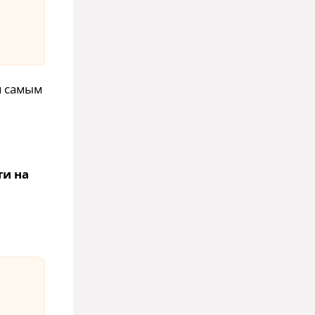
м самым
ти на