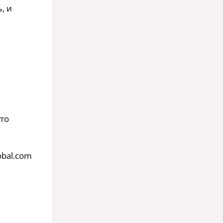
, и
то
obal.com