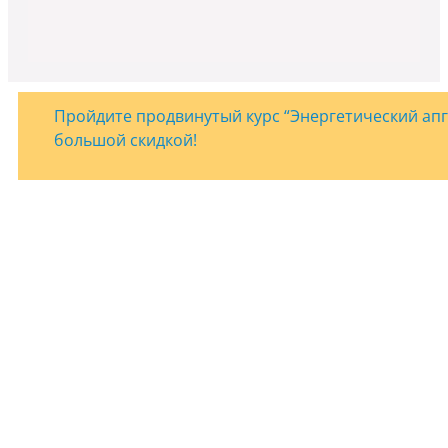
Пройдите продвинутый курс “Энергетический апгр
большой скидкой!