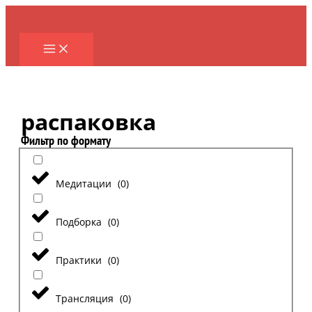
Перейти
к
содержимому
распаковка
Фильтр по формату
Медитации
(
0
)
Подборка
(
0
)
Практики
(
0
)
Трансляция
(
0
)