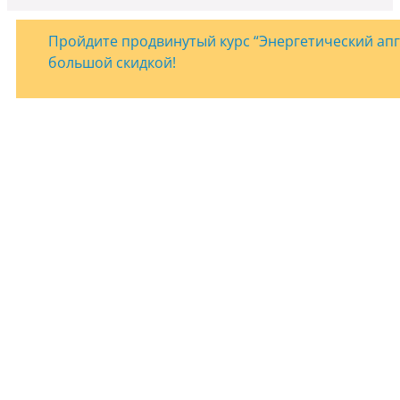
Пройдите продвинутый курс “Энергетический апгр
большой скидкой!