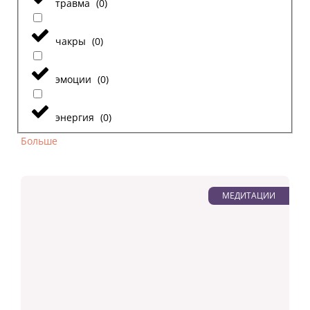
травма
(
0
)
чакры
(
0
)
эмоции
(
0
)
энергия
(
0
)
Больше
МЕДИТАЦИИ