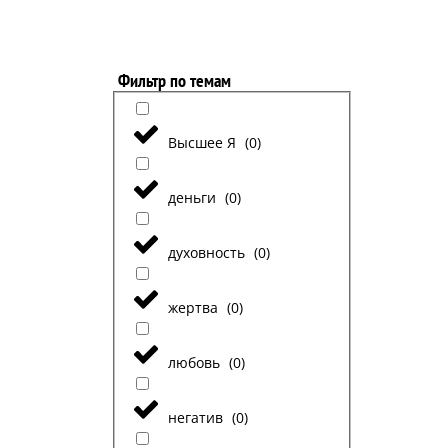
Фильтр по темам
Высшее Я
(
0
)
деньги
(
0
)
духовность
(
0
)
жертва
(
0
)
любовь
(
0
)
негатив
(
0
)