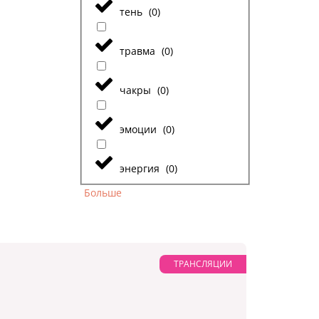
тень
(
0
)
травма
(
0
)
чакры
(
0
)
эмоции
(
0
)
энергия
(
0
)
Больше
ТРАНСЛЯЦИИ