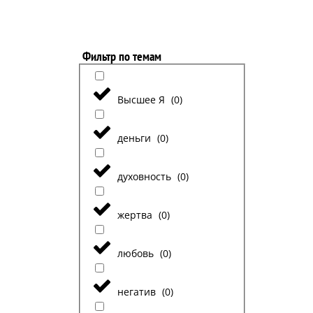
Фильтр по темам
Высшее Я
(
0
)
деньги
(
0
)
духовность
(
0
)
жертва
(
0
)
любовь
(
0
)
негатив
(
0
)