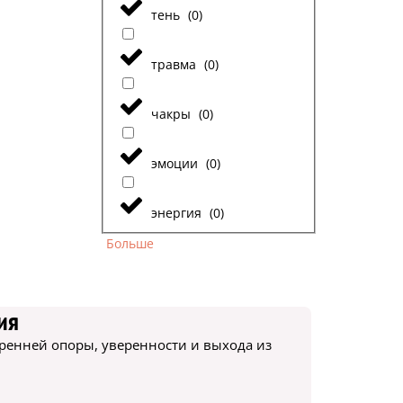
тень
(
0
)
травма
(
0
)
чакры
(
0
)
эмоции
(
0
)
энергия
(
0
)
Больше
ия
ренней опоры, уверенности и выхода из