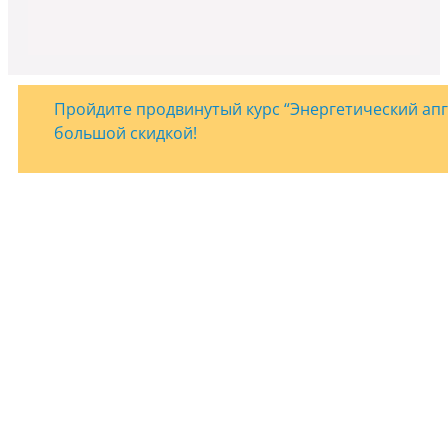
Пройдите продвинутый курс “Энергетический апгр
большой скидкой!