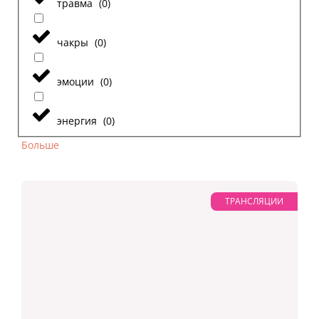
травма
(
0
)
чакры
(
0
)
эмоции
(
0
)
энергия
(
0
)
Больше
ТРАНСЛЯЦИИ