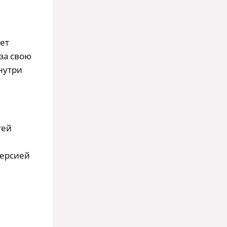
ет
за свою
нутри
тей
версией