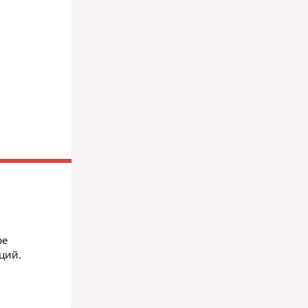
ре
ций.