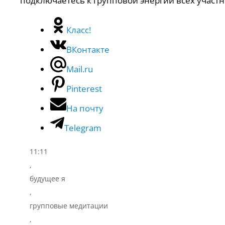
подключаетесь к групповой энергии всех участн
Класс!
ВКонтакте
Mail.ru
Pinterest
На почту
Telegram
11:11
,
будущее я
,
групповые медитации
,