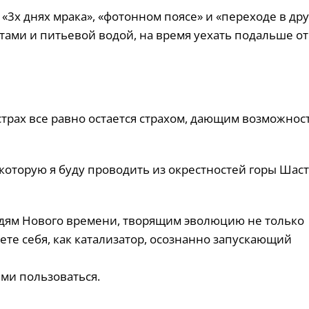
«3х днях мрака», «фотонном поясе» и «переходе в др
тами и питьевой водой, на время уехать подальше от
 страх все равно остается страхом, дающим возможнос
которую я буду проводить из окрестностей горы Шас
юдям Нового времени, творящим эволюцию не только
ете себя, как катализатор, осознанно запускающий
ими пользоваться.