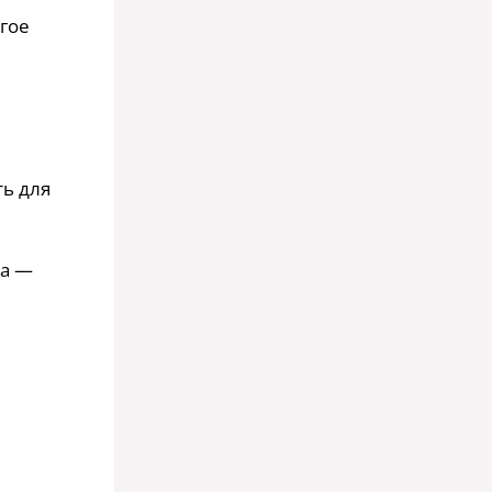
угое
ть для
та —