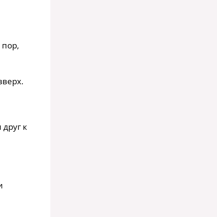
 пор,
вверх.
 друг к
и