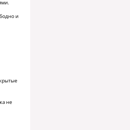
ями.
ободно и
акрытые
ока не