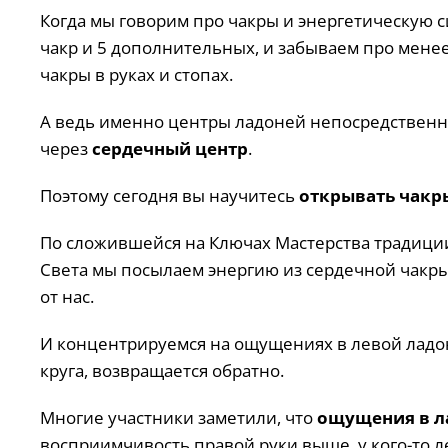
Когда мы говорим про чакры и энергетическую с
чакр и 5 дополнительных, и забываем про менее
чакры в руках и стопах.
А ведь именно центры ладоней непосредственно
через
сердечный центр
.
Поэтому сегодня вы научитесь
открывать чакры
По сложившейся на Ключах Мастерства традици
Света мы посылаем энергию из сердечной чакры 
от нас.
И концентрируемся на ощущениях в левой ладо
круга, возвращается обратно.
Многие участники заметили, что
ощущения в л
восприимчивость правой руки выше, у кого-то л