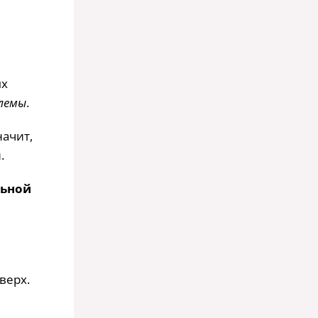
ых
блемы
.
начит,
.
льной
верх.