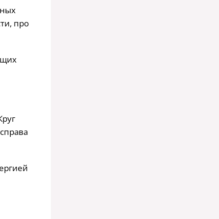
вных
ти, про
ящих
Круг
 справа
нергией