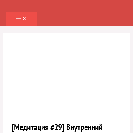
Перейти
к
содержимому
[Медитация #29] Внутренний