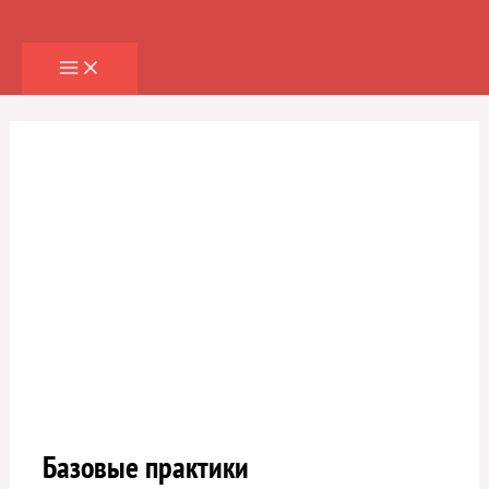
Перейти
к
содержимому
Базовые практики