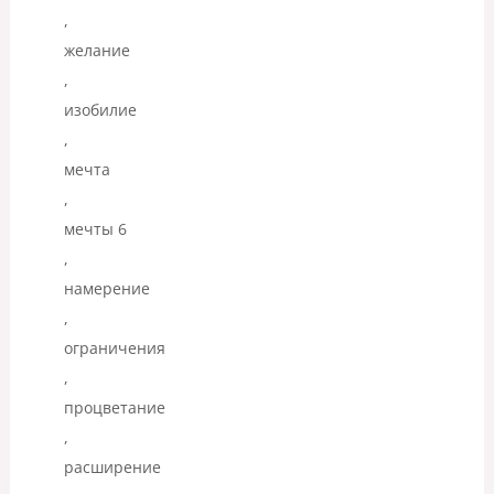
,
желание
,
изобилие
,
мечта
,
мечты 6
,
намерение
,
ограничения
,
процветание
,
расширение