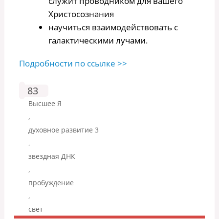
служит проводником для вашего
Христосознания
научиться взаимодействовать с
галактическими лучами.
Подробности по ссылке >>
83
Высшее Я
,
духовное развитие 3
,
звездная ДНК
,
пробуждение
,
свет