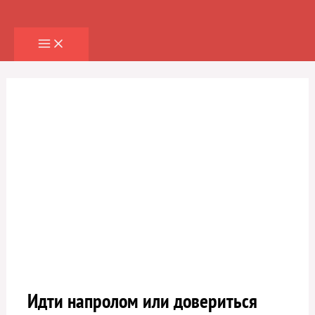
Перейти
к
содержимому
Идти напролом или довериться