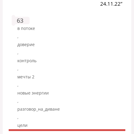
24.11.22”
63
в потоке
,
доверие
,
контроль
,
мечты 2
,
новые энергии
,
разговор_на_диване
,
цели