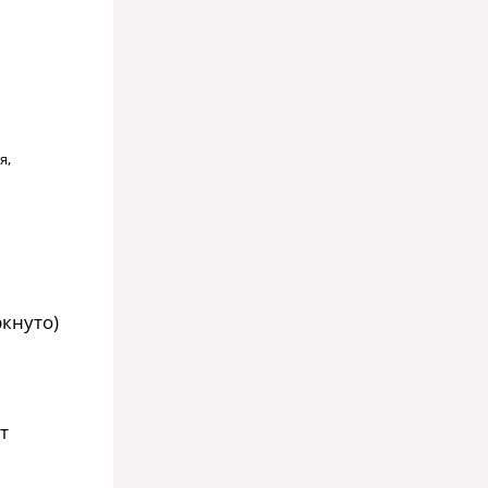
я,
кнуто)
т