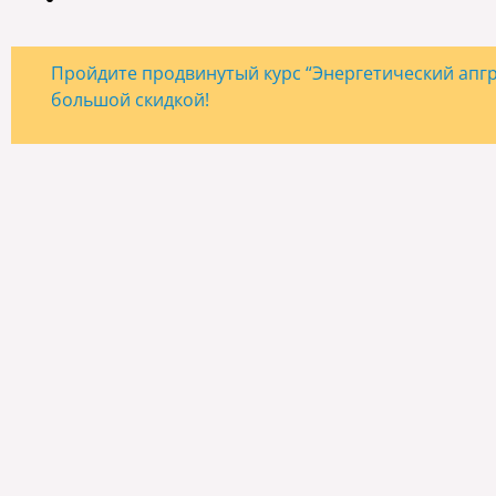
Пройдите продвинутый курс “Энергетический апгре
большой скидкой!