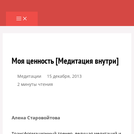
Перейти
к
содержимому
Моя ценность [Медитация внутри]
Медитации
15 декабря, 2013
2 минуты чтения
Алена Старовойтова
Трансформационный тренер, ведущая медитаций и