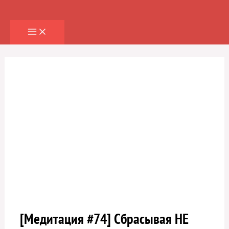
Перейти
к
содержимому
[Медитация #74] Сбрасывая НЕ