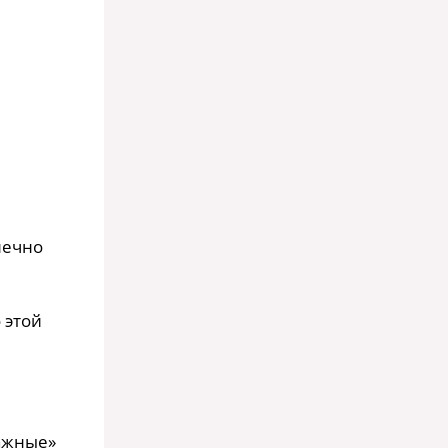
нечно
 этой
важные»