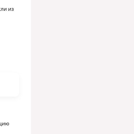
сли из
ацию