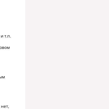
и т.п.
новом
ным
 нет,