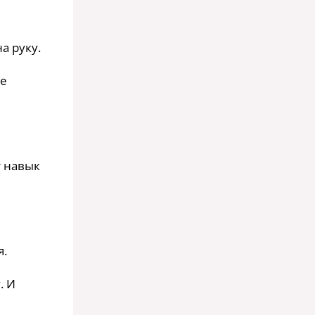
а руку.
ие
т навык
я.
. И