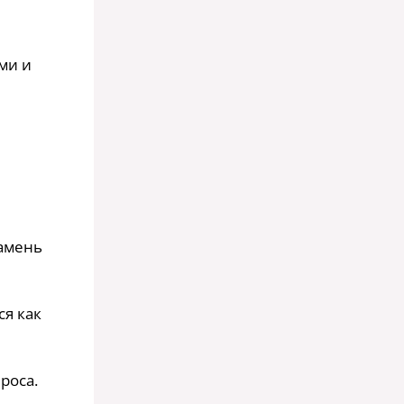
ами и
камень
ся как
роса.