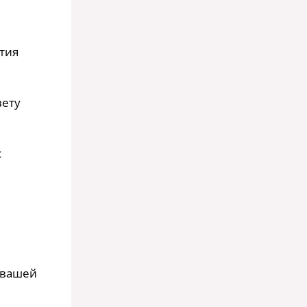
тия
вету
с
в вашей