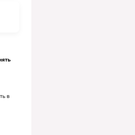
нять
ть в