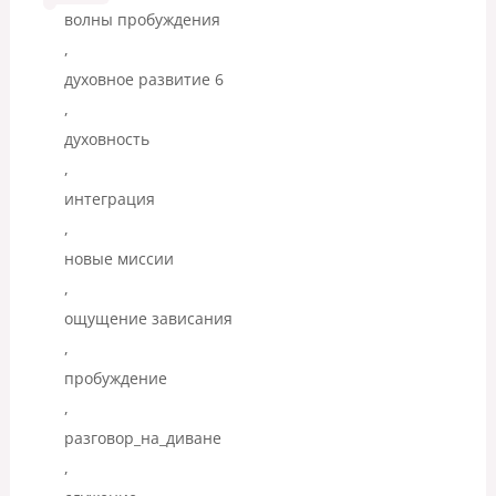
волны пробуждения
,
духовное развитие 6
,
духовность
,
интеграция
,
новые миссии
,
ощущение зависания
,
пробуждение
,
разговор_на_диване
,