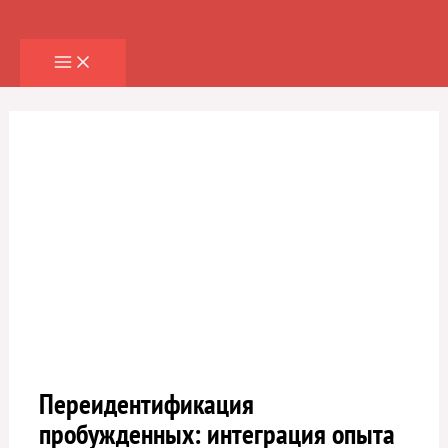
Перейти
к
содержимому
Переидентификация
пробужденных: интеграция опыта