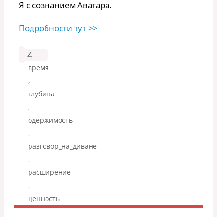
Я с сознанием Аватара.
Подробности тут >>
4
время
,
глубина
,
одержимость
,
разговор_на_диване
,
расширение
,
ценность