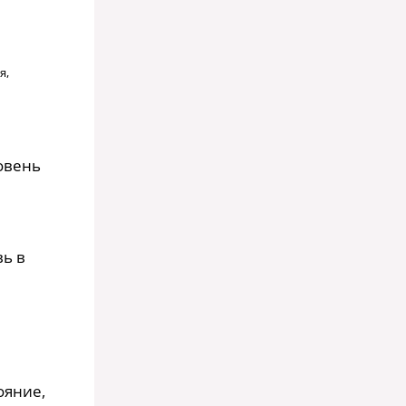
я,
овень
в
вь в
ояние,