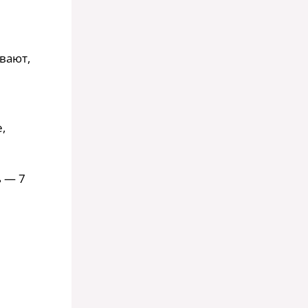
вают,
,
 — 7