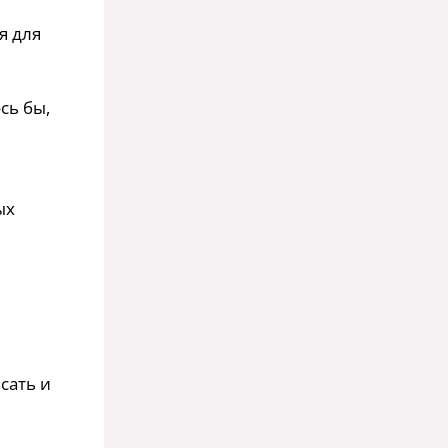
я для
сь бы,
ых
сать и