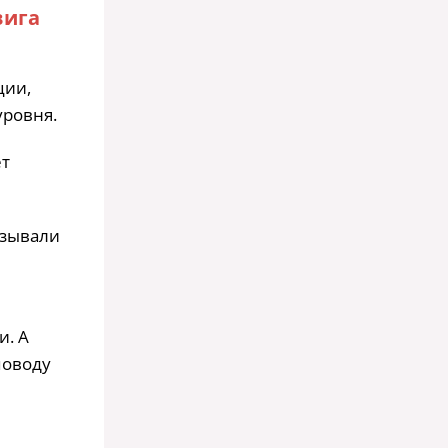
вига
ции,
уровня.
ет
ызывали
и. А
поводу