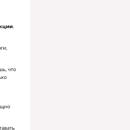
акции
.
ги,
шь, что
ько
ощно
тавать