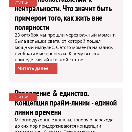
СТАТЬИ
нейтральности. Что значит быть
примером того, как жить вне
полярности
23 октября мы прошли через важный момент,
была вспышка света, от которой пошел
мощный импульс. С этого момента начались
необратимые процессы. К чему все это
приведет читайте в этой статье.
Читать далее →
Разделение & единство.
СТАТЬИ
Концепция прайм-линии - единой
линии времени
Многие духовные каналы, говоря о переходе,
до сих пор придерживаются концепции
разделения. Джейсон Эстис озвучил