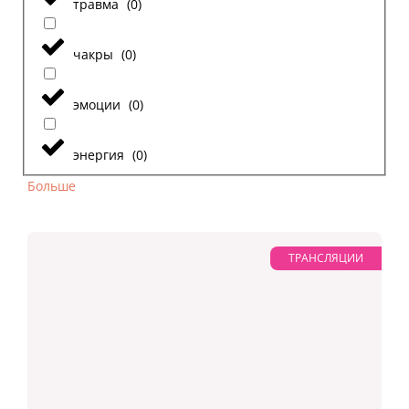
травма
(
0
)
чакры
(
0
)
эмоции
(
0
)
энергия
(
0
)
Больше
ТРАНСЛЯЦИИ