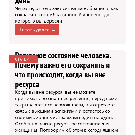
день
Читайте, от чего зависит ваша вибрация и как
сохранять тот вибрационный уровень, до
которого вы доросли.
Читать далее →
Ресурсное состояние человека.
СТАТЬИ
Почему важно его сохранять и
что происходит, когда вы вне
ресурса
Когда вы вне ресурса, вы не можете
принимать осознанные решения, перед вами
закрываются все возможности, вы отрезаете
связь с высшими аспектами и остаетесь со
своими эмоциями, травмами один на один.
Особенно важно ресурсное состояние для
женщины. Поговорим об этом в сегодняшнем