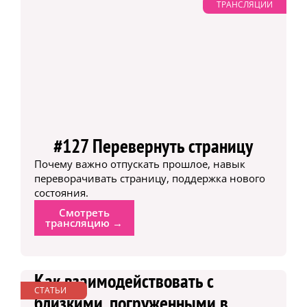
ТРАНСЛЯЦИИ
#127 Перевернуть страницу
Почему важно отпускать прошлое, навык
переворачивать страницу, поддержка нового
состояния.
Смотреть
трансляцию →
Как взаимодействовать с
СТАТЬИ
близкими, погруженными в