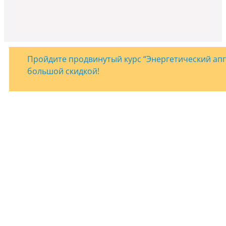
Пройдите продвинутый курс “Энергетический апгр
большой скидкой!