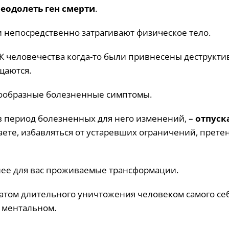
еодолеть ген смерти
.
 непосредственно затрагивают физическое тело.
НК человечества когда-то были привнесены деструкт
щаются.
нообразные болезненные симптомы.
 в период болезненных для него изменений, –
отпуск
аете, избавляться от устаревших ограничений, прете
нее для вас проживаемые трансформации.
татом длительного уничтожения человеком самого се
, ментальном.