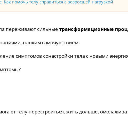
 Как помочь телу справиться с возросшей нагрузкой
ела переживают сильные
трансформационные проц
ганиями, плохим самочувствием.
явление симптомов сонастройки тела с новыми энерги
имптомы?
могают телу перестроиться, жить дольше, омолаживат