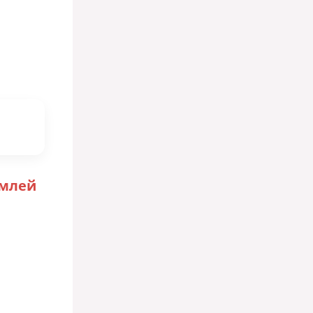
емлей