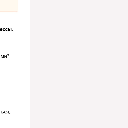
ессы
.
ями?
ься,