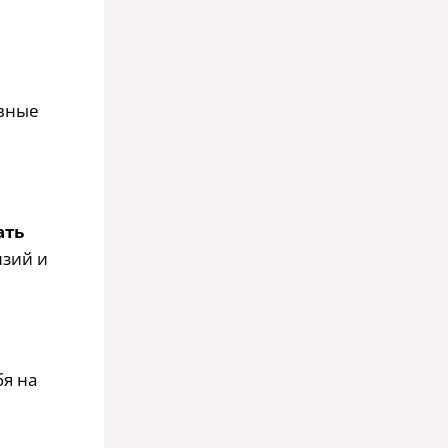
ивные
ать
нзий и
бя на