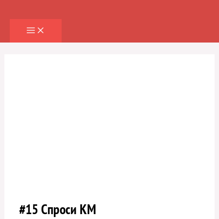
Перейти
к
содержимому
#15 Спроси КМ