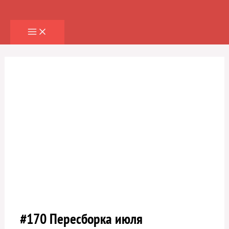
Перейти
к
содержимому
#170 Пересборка июля