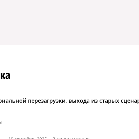
зка
нальной перезагрузки, выхода из старых сцена
зы
19 сентября, 2025
3 минуты чтения