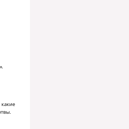
я,
 какие
ртвы.