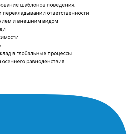
рование шаблонов поведения.
 и перекладывании ответственности
янием и внешним видом
еди
исимости
ь
вклад в глобальные процессы
я осеннего равноденствия