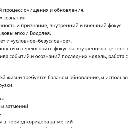
й процесс очищения и обновления.
 сознания.
нность и признание, внутренний и внешний фокус.
ызовы эпохи Водолея.
» и «условное–безусловное».
ности и переключить фокус на внутреннюю ценност
ва событий и осознаний последних недель, работа с
шей жизни требуется баланс и обновление, и использ
рузки.
ты
мы затмений
»
бя в период коридора затмений