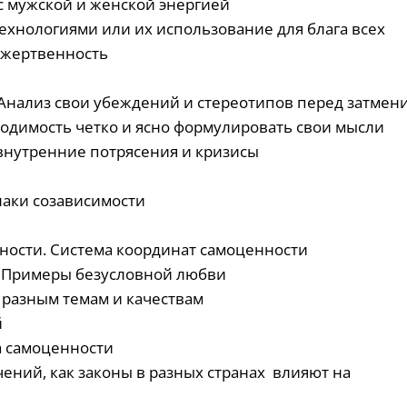
 с мужской и женской энергией
технологиями или их использование для блага всех
и жертвенность
 Анализ свои убеждений и стереотипов перед затмен
ходимость четко и ясно формулировать свои мысли
 внутренние потрясения и кризисы
наки созависимости
нности. Система координат самоценности
ь. Примеры безусловной любви
 разным темам и качествам
й
а самоценности
ений, как законы в разных странах влияют на