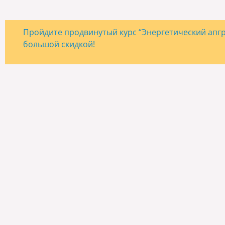
Пройдите продвинутый курс “Энергетический апгре
большой скидкой!