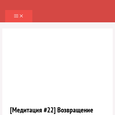
Перейти
к
содержимому
[Медитация #22] Возвращение