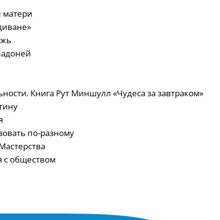
й матери
 диване»
ожь
 ладоней
ьности. Книга Рут Миншулл «Чудеса за завтраком»
стину
я
зовать по-разному
 Мастерства
я с обществом