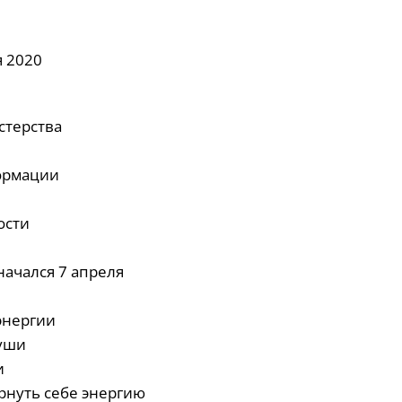
я 2020
стерства
формации
ости
начался 7 апреля
энергии
души
и
ернуть себе энергию