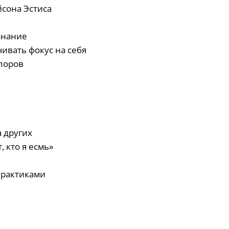
йсона Эстиса
знание
чивать фокус на себя
споров
а других
, кто я есмь»
практиками