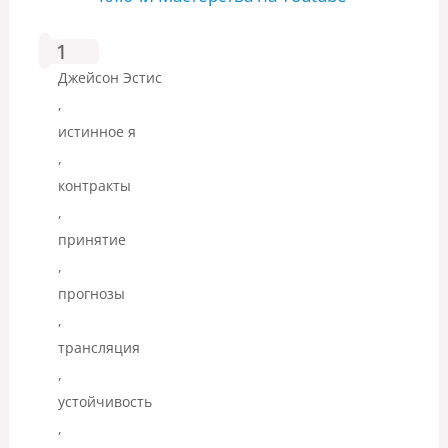
1
Джейсон Эстис
,
истинное я
,
контракты
,
принятие
,
прогнозы
,
трансляция
,
устойчивость
,