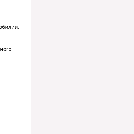
зобилии,
ьного