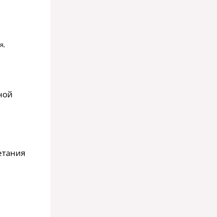
я,
ной
етания