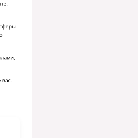
не,
 сферы
о
илами,
 вас.