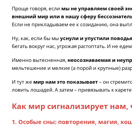
Проще говоря, если
мы не управляем своей эн
внешний мир или в нашу сферу бессознатель
Если не прикладываем ее к созиданию, она вып
Ну, как, если бы мы
уснули и упустили поводь
бегать вокруг нас, угрожая растоптать. И не еде
Именно вытесненная,
неосознаваемая и неуп
мельтешение и мелкие (а порой и крупные) раз
И тут же
мир нам это показывает
– он стремит
ловить лошадей. А затем – привязывать к карет
Как мир сигнализирует нам, 
1. Особые сны: повторения, магия, к