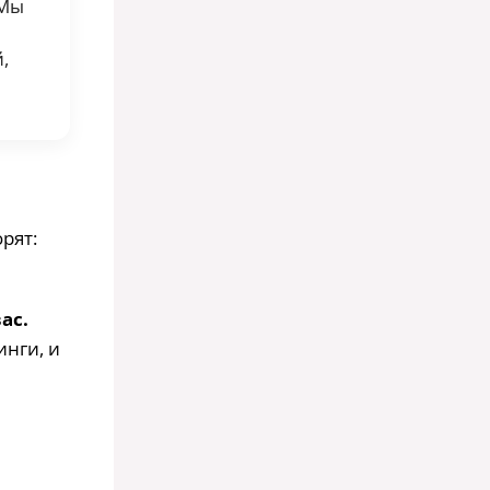
 Мы
,
рят:
ас.
инги, и