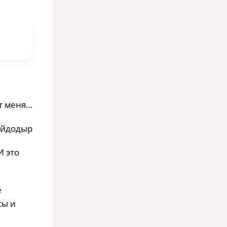
от меня…
Мойдодыр
И это
е
сы и