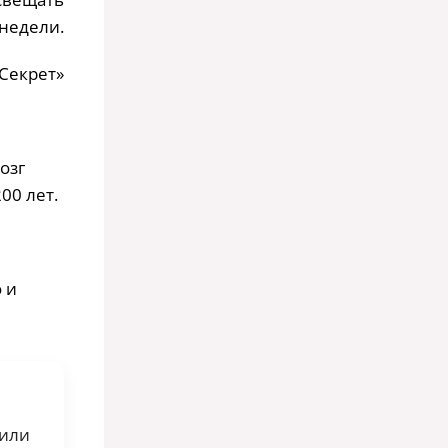
 недели.
«Секрет»
озг
00 лет.
 и
 или