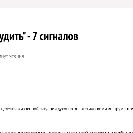
дить" - 7 сигналов
инут чтения
р исцеления жизненной ситуации духовно-энергетическими инструмента
ем теле достаточно потенциальной энергии, чтобы о