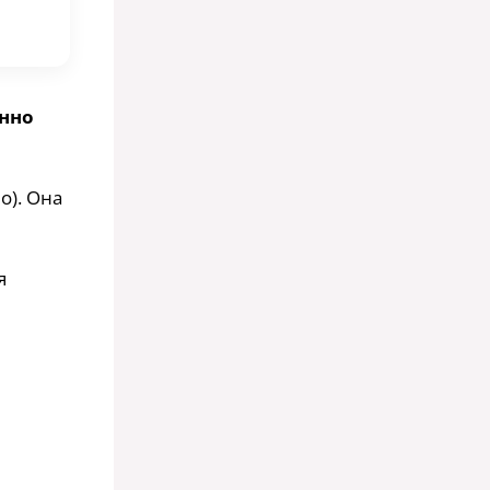
анно
о). Она
я