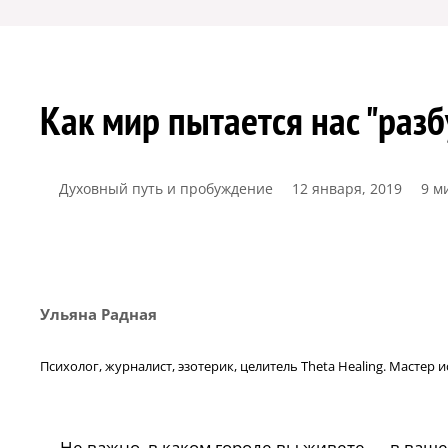
Как мир пытается нас "разбу
Духовный путь и пробуждение
12 января, 2019
9 м
Ульяна Радная
Психолог, журналист, эзотерик, целитель Theta Healing. Масте
Не важно, в каком городе вы живете — в ваш