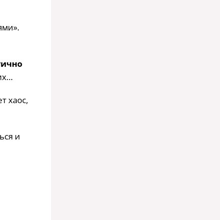
ями».
тично
ких…
т хаос,
ься и