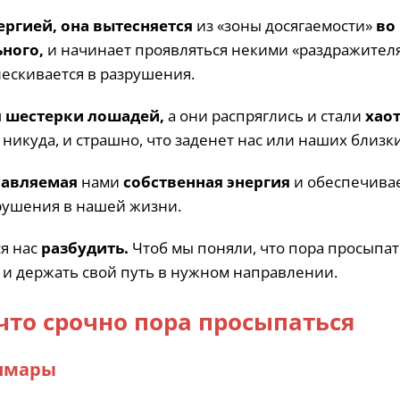
ергией, она вытесняется
из «зоны досягаемости»
во
ного,
и начинает проявляться некими «раздражител
лескивается в разрушения.
я шестерки лошадей,
а они распряглись и стали
хао
м никуда, и страшно, что заденет нас или наших близ
равляемая
нами
собственная энергия
и обеспечивае
рушения в нашей жизни.
ся нас
разбудить.
Чтоб мы поняли, что пора просыпат
е и держать свой путь в нужном направлении.
что срочно пора просыпаться
ошмары