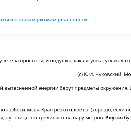
аться к новым ритмам реальности
я
улетела простыня, и подушка, как лягушка, ускакала 
(с) К. И. Чуковский. 
й вытесненной энергии берут предметы окружения. 
о «взбесились». Кран резко плюется (хорошо, если н
я, пуговицы отстреливают на пару метров.
Рвутся
бу