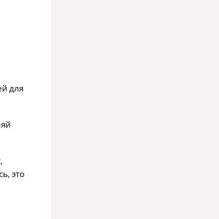
ей для
ляй
,
ь, это