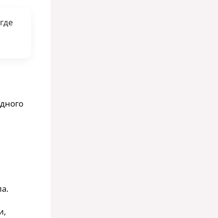
 где
одного
а.
и,