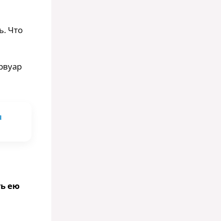
ь. Что
ервуар
я
ь ею