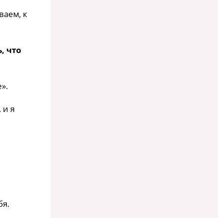
ваем, к
, что
».
 и я
бя.