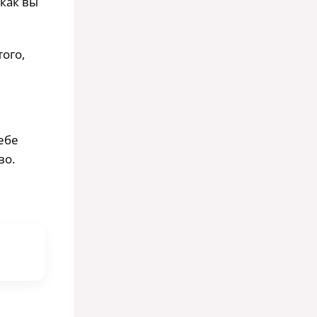
 как вы
того,
себе
во.