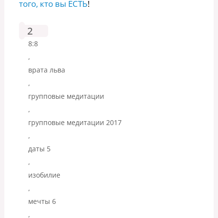
того, кто вы ЕСТЬ
!
2
8:8
,
врата льва
,
групповые медитации
,
групповые медитации 2017
,
даты 5
,
изобилие
,
мечты 6
,