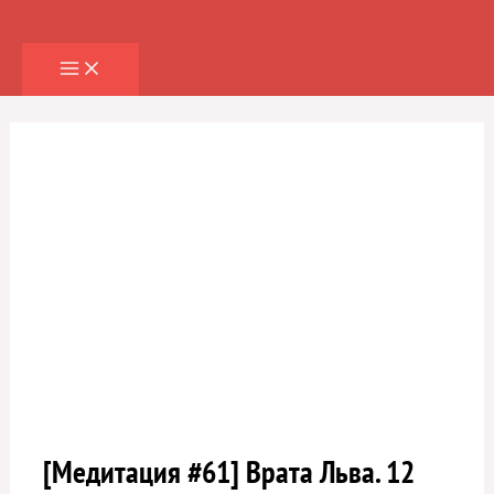
Перейти
к
содержимому
[Медитация #61] Врата Льва. 12