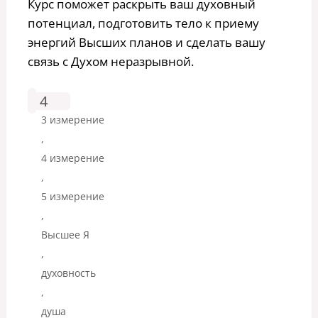
Курс поможет раскрыть ваш духовный
потенциал, подготовить тело к приему
энергий Высших планов и сделать вашу
связь с Духом неразрывной.
4
3 измерение
,
4 измерение
,
5 измерение
,
Высшее Я
,
духовность
,
душа