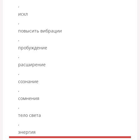
,
искл
,
повысить вибрации
,
пробуждение
,
расширение
,
сознание
,
сомнения
,
тело света
,
энергия