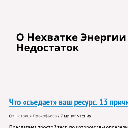
О Нехватке Энергии 
Недостаток
Что «съедает» ваш ресурс. 13 прич
От
Наталья Прокофьева
/
7 минут чтения
Предлагаем простой тест, по которому вы определит