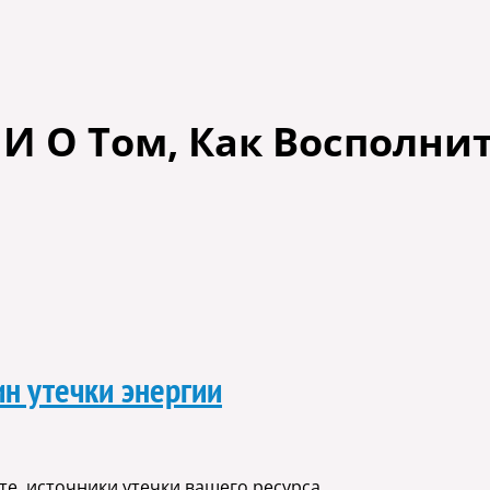
И О Том, Как Восполнит
ин утечки энергии
е, источники утечки вашего ресурса.