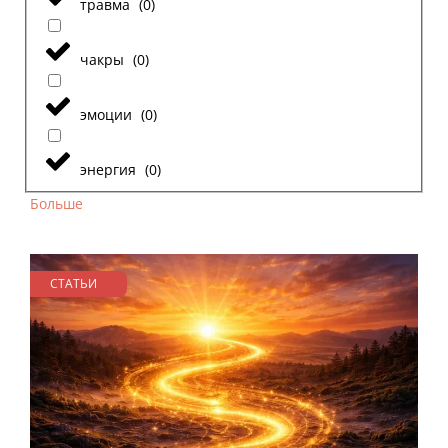
травма
(
0
)
чакры
(
0
)
эмоции
(
0
)
энергия
(
0
)
Больше
СТАТЬИ