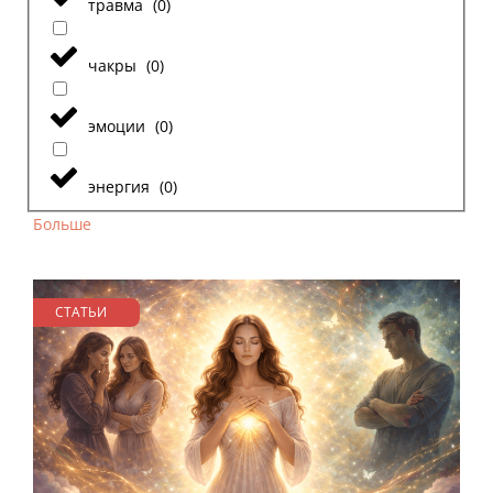
травма
(
0
)
чакры
(
0
)
эмоции
(
0
)
энергия
(
0
)
Больше
СТАТЬИ