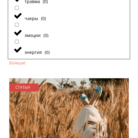
травма
(
0
)
чакры
(
0
)
эмоции
(
0
)
энергия
(
0
)
Больше
СТАТЬИ