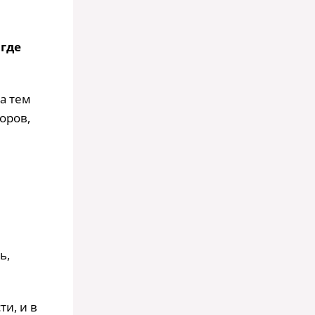
 где
а тем
оров,
ь,
ти, и в