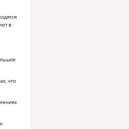
ходятся
уют в
ольшое
ал, что
влениях
то