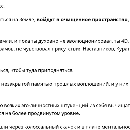
с.
ться на Земле,
войдут в очищенное пространство,
емли, и пока ты духовно не эволюционировал, ты 4D, 
рамов, не чувствовал присутствия Наставников, Курат
ься, чтобы туда приподняться.
с незакрытой памятью прошлых воплощений, и у них
 всяких эго-личностных штукенций из себя вычищат
я на более продвинутом уровне.
шли через колоссальный скачок и в плане ментальнос